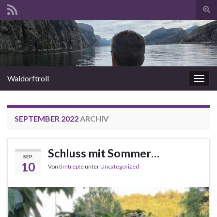
Suc
umsc
Search for:
Waldorftroll
Navi
umsc
SEPTEMBER 2022
ARCHIV
Schluss mit Sommer…
SEP.
10
Von
timtrepte
unter
Uncategorized