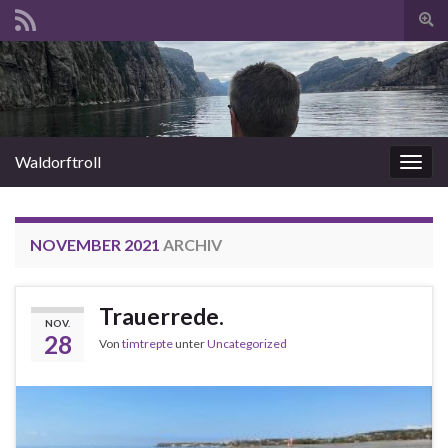
Suc
umsc
Search for:
Waldorftroll
Navi
umsc
NOVEMBER 2021
ARCHIV
Trauerrede.
NOV.
28
Von
timtrepte
unter
Uncategorized