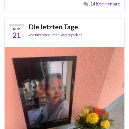
14 Kommentare
Die letzten Tage.
NOV.
21
Von
timtrepte
unter
Uncategorized